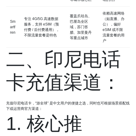
依赖高速网络
覆盖爪哇岛、
专注 4G/5G 高速数据
（如直播、办
Sm
巴厘岛全区
服务，支持 eSIM（预
公），偏好
artf
域，苏门答
付费 / 后付费通用），
eSIM 或不限
ren
腊、加里曼丹
不限流量套餐是特色
流量套餐的用
等重点城市
户
二、印尼电话
卡充值渠道：
充值印尼电话卡，“游全球” 是中文用户的便捷之选，同时也可根据场景搭配线
下或运营商官方渠道：
1. 核心推