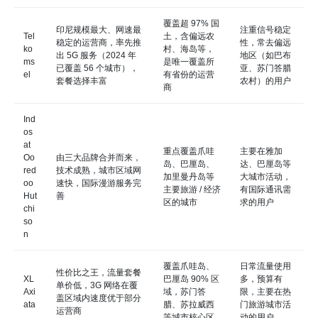
覆盖超 97% 国
印尼规模最大、网速最
注重信号稳定
Tel
土，含偏远农
稳定的运营商，率先推
性，常去偏远
ko
村、海岛等，
出 5G 服务（2024 年
地区（如巴布
ms
是唯一覆盖所
已覆盖 56 个城市），
亚、苏门答腊
el
有省份的运营
套餐选择丰富
农村）的用户
商
Ind
os
at
重点覆盖爪哇
主要在雅加
Oo
由三大品牌合并而来，
岛、巴厘岛、
达、巴厘岛等
red
技术成熟，城市区域网
加里曼丹岛等
大城市活动，
oo
速快，国际漫游服务完
主要旅游 / 经济
有国际通讯需
Hut
善
区的城市
求的用户
chi
so
n
覆盖爪哇岛、
日常流量使用
性价比之王，流量套餐
XL
巴厘岛 90% 区
多，预算有
单价低，3G 网络在覆
Axi
域，苏门答
限，主要在热
盖区域内速度优于部分
ata
腊、苏拉威西
门旅游城市活
运营商
等城市核心区
动的用户