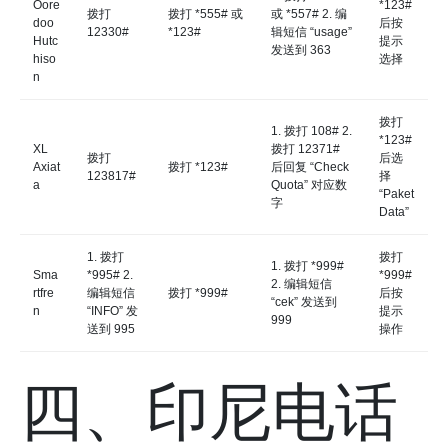
Oore
*123#
拨打
拨打 *555# 或
或 *557# 2. 编
doo
后按
12330#
*123#
辑短信 “usage”
Hutc
提示
发送到 363
hiso
选择
n
拨打
1. 拨打 108# 2.
*123#
XL
拨打 12371#
拨打
后选
Axiat
拨打 *123#
后回复 “Check
123817#
择
a
Quota” 对应数
“Paket
字
Data”
1. 拨打
拨打
1. 拨打 *999#
Sma
*995# 2.
*999#
2. 编辑短信
rtfre
编辑短信
拨打 *999#
后按
“cek” 发送到
n
“INFO” 发
提示
999
送到 995
操作
四、印尼电话