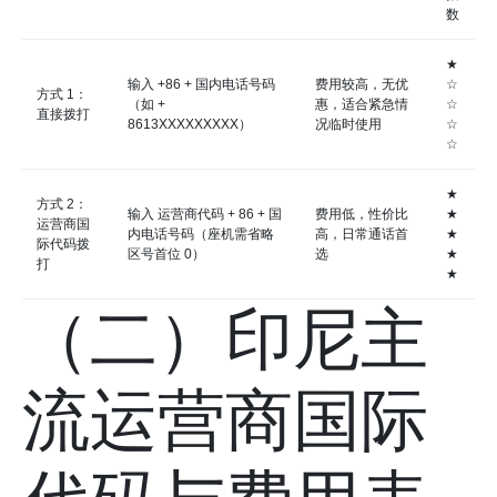
数
★
输入 +86 + 国内电话号码
费用较高，无优
☆
方式 1：
（如 +
惠，适合紧急情
☆
直接拨打
8613XXXXXXXXX）
况临时使用
☆
☆
★
方式 2：
输入 运营商代码 + 86 + 国
费用低，性价比
★
运营商国
内电话号码（座机需省略
高，日常通话首
★
际代码拨
区号首位 0）
选
★
打
★
（二）印尼主
流运营商国际