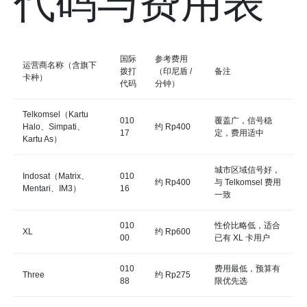
代码与费用表
国际
参考费用
运营商名称（含旗下
拨打
（印尼盾 /
备注
卡种）
代码
分钟）
Telkomsel（Kartu
010
覆盖广，信号稳
Halo、Simpati、
约 Rp400
17
定，费用适中
Kartu As）
城市区域信号好，
Indosat（Matrix、
010
约 Rp400
与 Telkomsel 费用
Mentari、IM3）
16
一致
010
性价比略低，适合
XL
约 Rp600
00
已有 XL 卡用户
010
费用最低，预算有
Three
约 Rp275
88
限优先选