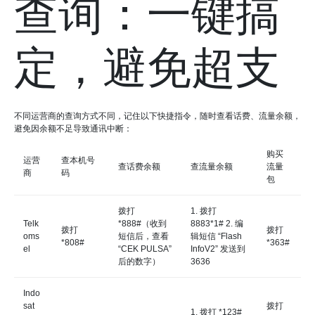
查询：一键搞
定，避免超支
不同运营商的查询方式不同，记住以下快捷指令，随时查看话费、流量余额，
避免因余额不足导致通讯中断：
购买
运营
查本机号
查话费余额
查流量余额
流量
商
码
包
拨打
1. 拨打
Telk
*888#（收到
8883*1# 2. 编
拨打
拨打
oms
短信后，查看
辑短信 “Flash
*808#
*363#
el
“CEK PULSA”
InfoV2” 发送到
后的数字）
3636
Indo
sat
拨打
1. 拨打 *123#