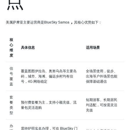
点
，
美属萨摩亚主要运营商是BlueSky Samoa
其核心优势如下：
核
心
具体信息
适用场景
维
度
信
覆盖图图伊拉岛、奥努乌岛等主要岛
全场景使用，徒步、
号
屿，城市、海滩、偏远乡村均有信
出海等户外场景也能
覆
号，4G 网络稳定
保障基础通信
盖
套
短期游客、长期居民
餐
预付费套餐为主，支持小额充值、流
均适配，可按需灵活
类
量包灵活选购
充值
型
办
需持护照实名办理，可在 BlueSky 门