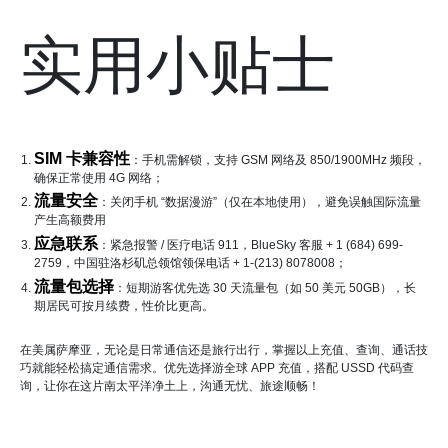
实用小贴士
SIM 卡兼容性
：手机需解锁，支持 GSM 网络及 850/1900MHz 频段，
确保正常使用 4G 网络；
流量安全
：关闭手机 “数据漫游”（仅在本地使用），避免误触国际流量
产生高额费用
应急联系
：紧急报警 / 医疗电话 911，BlueSky 客服 + 1 (684) 699-
2759，中国驻洛杉矶总领馆领保电话 + 1-(213) 8078008；
流量包选择
：短期游客优先选 30 天流量包（如 50 美元 50GB），长
期居民可按月续费，性价比更高。
在美属萨摩亚，无论是日常通信还是旅行出行，掌握以上充值、查询、通话技
巧就能轻松搞定通信需求。优先选择游全球 APP 充值，搭配 USSD 代码查
询，让你在这片南太平洋净土上，沟通无忧、旅途顺畅！