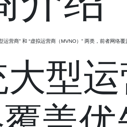
商介绍
型运营商” 和 “虚拟运营商（MVNO）” 两类，前者网
传统大型
络覆盖优