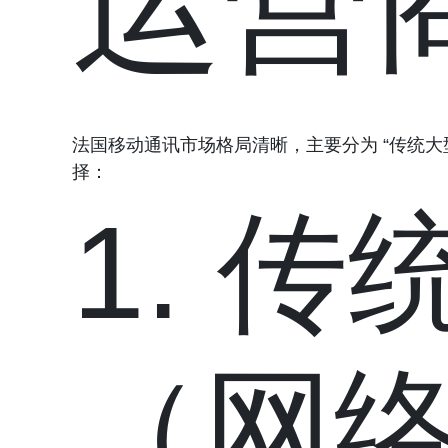
运营
法国移动通讯市场格局清晰，主要分为 “传统大
择：
1. 
（网