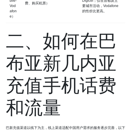
bile-
Digicel；仅在首都及主
费、购买机票）
Vod
要城市活动，Vodafone
afon
的性价比更高。
e）
二、如何在巴
布亚新几内亚
充值手机话费
和流量
巴新充值渠道以线下为主，线上渠道适配中国用户需求的服务逐步完善，以下