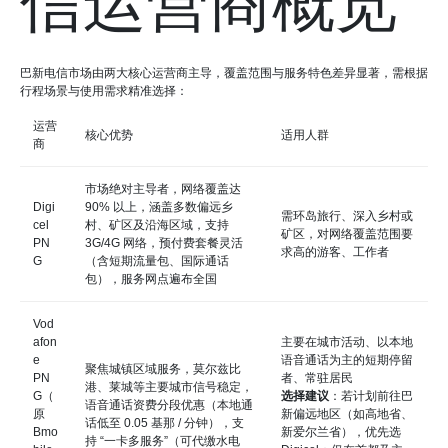
信运营商概览
巴新电信市场由两大核心运营商主导，覆盖范围与服务特色差异显著，需根据
行程场景与使用需求精准选择：
运营
核心优势
适用人群
商
市场绝对主导者，网络覆盖达
Digi
90% 以上，涵盖多数偏远乡
需环岛旅行、深入乡村或
cel
村、矿区及沿海区域，支持
矿区，对网络覆盖范围要
PN
3G/4G 网络，预付费套餐灵活
求高的游客、工作者
G
（含短期流量包、国际通话
包），服务网点遍布全国
Vod
afon
主要在城市活动、以本地
e
语音通话为主的短期停留
聚焦城镇区域服务，莫尔兹比
PN
者、常驻居民
港、莱城等主要城市信号稳定，
G（
选择建议
：若计划前往巴
语音通话资费分段优惠（本地通
原
新偏远地区（如高地省、
话低至 0.05 基那 / 分钟），支
Bmo
新爱尔兰省），优先选
持 “一卡多服务”（可代缴水电