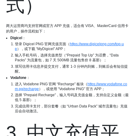
式）
两大运营商均支持官网或官方 APP 充值，适合有 VISA、MasterCard 信用卡
的用户，操作流程如下：
Digicel
：
登录 Digicel PNG 官网充值页面（
https://www.di
gicel
png
.com/to
p-u
p
），或下载 “MyDigicel” APP；
输入手机号码，选择充值类型（“Prepaid Top Up” 为话费，“Data
Packs” 为流量包，如 7 天 500MB 流量包售价 8 基那）；
填写信用卡信息并提交支付，通常 1-3 分钟内到账，到账后会有短信提
醒。
Vodafone
：
进入 Vodafone PNG 官网 “Recharge” 板块（
https://www.vod
afone
.co
m
.pg/re
charg
e
），或使用 “Vodafone PNG” 官方 APP；
选择 “Prepaid Recharge”，输入号码及充值金额，支持自定义金额（最
低 5 基那）；
完成信用卡支付，部分套餐（如 “Urban Data Pack” 城市流量包）充值
后会自动激活。
3. 中文充值平