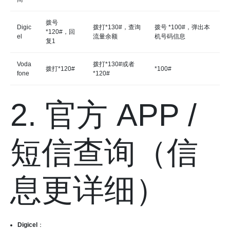
拨号
Digic
拨打*130#，查询
拨号 *100#，弹出本
*120#，回
el
流量余额
机号码信息
复1
Voda
拨打*130#或者
拨打*120#
*100#
fone
*120#
2. 官方 APP /
短信查询（信
息更详细）
Digicel
：