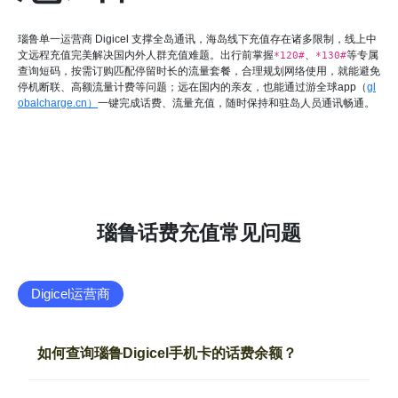
瑙鲁单一运营商 Digicel 支撑全岛通讯，海岛线下充值存在诸多限制，线上中
文远程充值完美解决国内外人群充值难题。出行前掌握
、
等专属
*120#
*130#
查询短码，按需订购匹配停留时长的流量套餐，合理规划网络使用，就能避免
停机断联、高额流量计费等问题；远在国内的亲友，也能通过游全球app（
gl
obalcharge.cn）
一键完成话费、流量充值，随时保持和驻岛人员通讯畅通。
瑙鲁话费充值常见问题
Digicel运营商
如何查询瑙鲁Digicel手机卡的话费余额？