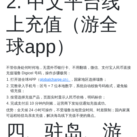
2. 中文平台线
上充值（游全
球app）
不管你身处何时何地，无需外币银行卡、不用翻墙，微信、支付宝人民币直接
充值瑙鲁 Digicel 号码，操作步骤极简：
打开游全球APP（
globalcharge.cn）
，国家地区选择瑙鲁；
完整录入手机号：区号 + 7 位本地数字，系统自动校验号码格式，避免输
错充值；
按需选择充值产品，页面实时显示人民币价格，明码标价；
完成支付后 10 分钟内到账，运营商下发短信通知充值成功。
优势：全天候 24 小时可操作，不受瑙鲁当地营业时间、时差限制；国内家属
可远程给驻岛亲友充值，解决海岛线下充值不便的痛点。
四、驻岛、游