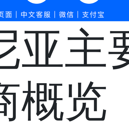
尼亚主
商概览