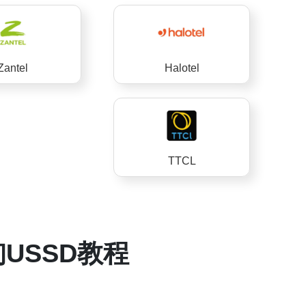
Zantel
Halotel
TTCL
USSD教程