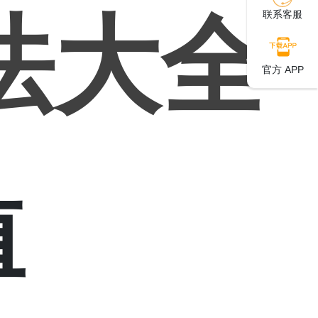
法大全
联系客服
官方 APP
值