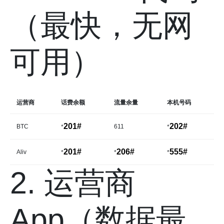
（最快，无网
可用）
运营商
话费余额
流量余量
本机号码
201#
202#
BTC
611
*
*
201#
206#
555#
Aliv
*
*
*
2. 运营商
App（数据最