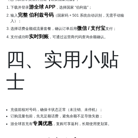
游全球 APP
下载并登录
，选择国家 “伯利兹”；
完整 伯利兹号码
输入
（国家码 + 501 系统自动识别，无需手动输
入）；
微信 / 支付宝
选择话费金额或流量套餐，确认订单后用
支付；
实时到账
支付成功即
，可通过运营商代码查询余额确认。
四、实用小贴
士
充值前核对号码，确保卡状态正常（未注销、未停机）；
订购流量包前，先充足额话费，避免余额不足导致失败；
专属优惠
游全球首充有
，复购可享返利，长期使用更划算。