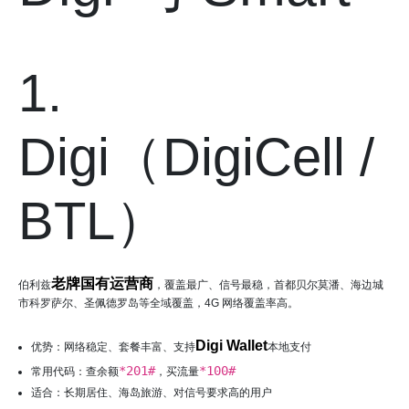
1.
Digi（DigiCell /
BTL）
老牌国有运营商
伯利兹
，覆盖最广、信号最稳，首都贝尔莫潘、海边城
市科罗萨尔、圣佩德罗岛等全域覆盖，4G 网络覆盖率高。
Digi Wallet
优势：网络稳定、套餐丰富、支持
本地支付
*201#
*100#
常用代码：查余额
，买流量
适合：长期居住、海岛旅游、对信号要求高的用户