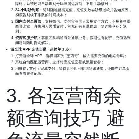
障碍，系统还能自动识别号码归属运营商，不用手动核对；
24 小时秒到账
：随时随地都能充值，充值失败会秒级退款并告知原因，
彻底告别线下排队的时间成本；
国内支付全覆盖
：支持微信、支付宝等国人常用支付方式，不用兑换墨
西哥比索，直接用人民币支付，首充还有专属优惠，复购能享积分返
利；
资深客服护航
：客服团队精通海外通讯业务，假期也有轮班，充值遇到
问题能随时咨询解决。
游全球 APP 充值步骤（超简单 3 步）
打开游全球 APP，选择国家为 “墨西哥”，输入需要充值的电话号码；
系统自动匹配运营商，选择对应充值面额或流量套餐；
用微信 / 支付宝完成支付，等待几秒即可收到到账通知，还能在订单页
面查看充值记录。
3. 各运营商余
额查询技巧 避