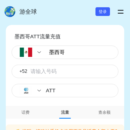
=
游全球
登录
墨西哥ATT流量充值
+52
ATT
话费
流量
查余额