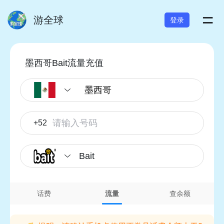
=
游全球
登录
墨西哥Bait流量充值
+52
Bait
话费
流量
查余额