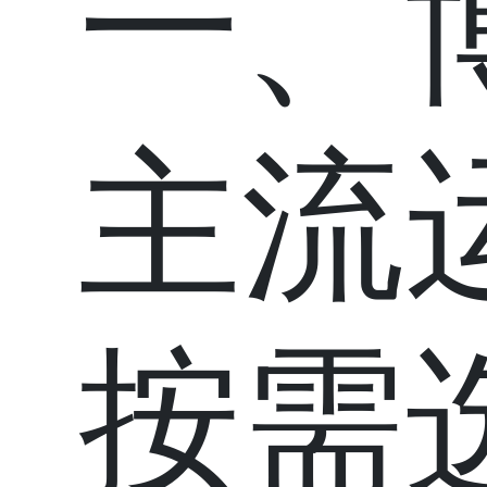
一、
主流
按需