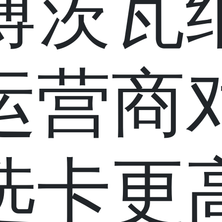
博茨瓦
运营商
选卡更