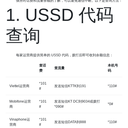
保持对话费和流量余额的了解，可以避免通信中断。以下是查询方法：
1. USSD 代码
查询
每家运营商提供简单的 USSD 代码，拨打后即可收到余额信息：
查话
本机号
查流量
费
码
*101
Viettel运营商
发送短信KTTK到191
*110#
#
Mobifone运营
*101
发送短信KT DC到9034或拨打
*0#
商
#
*090#
Vinaphone运
*101
发送短信DATA到888
*110#
营商
#