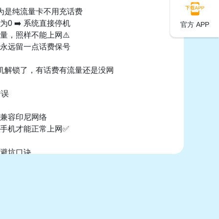
以为是纯流量卡不用充话费
0 ➡️ 系统直接停机
官方 APP
量，照样不能上网⚠️
永远留一点话费保号
手机解锁了，有话费有流量还是没网
错误
兼容印尼网络
手机才能正常上网✅
简避坑口诀
MEI注册
立刻买流量包或直接充流量
要乱充值
不充值话费导致过期
了，还是上不了网尝试改APN