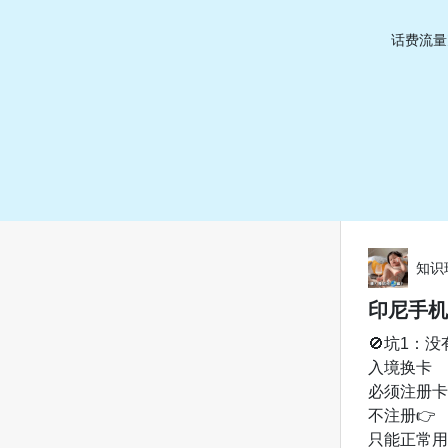
话费流量
知识
印尼手机
🚫坑1：没
入境换卡
必须注册卡槽
不注册👉
只能正常用