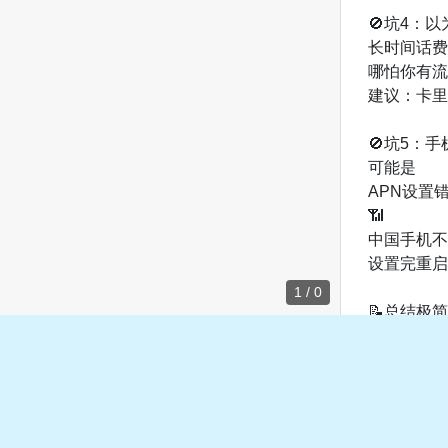
🚫坑4：
长时间话费为
哪怕你有流
建议：卡里
🚫坑5：
可能是
APN设置
📶
中国手机不
设置完重启
1 / 0
📝总结极
✅入境必做I
✅充完话费
✅过期卡不
✅不要长期
✅手机解锁