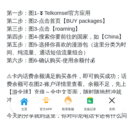
第一步：图1-⏬Telkomsel官方应用
第二步：图2-点击首页【BUY packages】
第三步：图3-点击【roaming】
第四步：图4-搜索你要前往的国家，如【China】
第五步：图5-选择你喜欢的漫游包（这里分类为时
间、纯流量、通话短信流量组合）
第六步：图6-确认购买-使用余额付💰
⚠️卡内话费余额满足购买条件，即可购买成功；话
费余额可在图2-账户详情里查看。余额不足，先上
【游全球】充值～全中文页面，随时随地想冲就
冲！
主页
官方APP
联系客服
充值记录
关闭
今天的分享就到这里，你对印尼电话卡还有什么问
题随时留言！