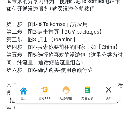
家带来的分享内容为：使用印尼Telkomsel电话卡
如何开通漫游服务+购买漫游套餐教程
第一步：图1-⏬Telkomsel官方应用
第二步：图2-点击首页【BUY packages】
第三步：图3-点击【roaming】
第四步：图4-搜索你要前往的国家，如【China】
第五步：图5-选择你喜欢的漫游包（这里分类为时
间、纯流量、通话短信流量组合）
第六步：图6-确认购买-使用余额付💰
⚠️卡内话费余额满足购买条件，即可购买成功；话
费余额可在图2-账户详情里查看。余额不足，先上
主页
官方APP
联系客服
充值记录
关闭
【游全球】充值～全中文页面，随时随地想冲就
冲！