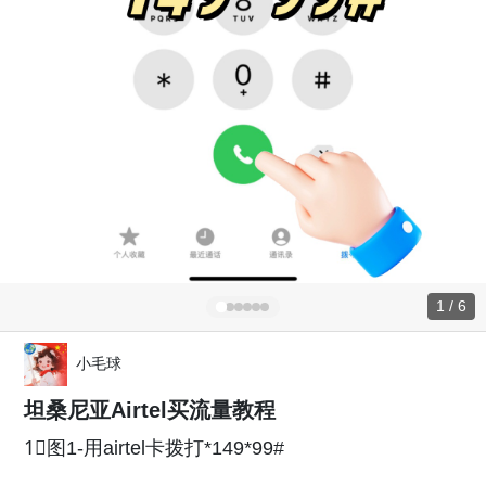
1 / 6
小毛球
坦桑尼亚Airtel买流量教程
1⃣️图1-用airtel卡拨打*149*99#