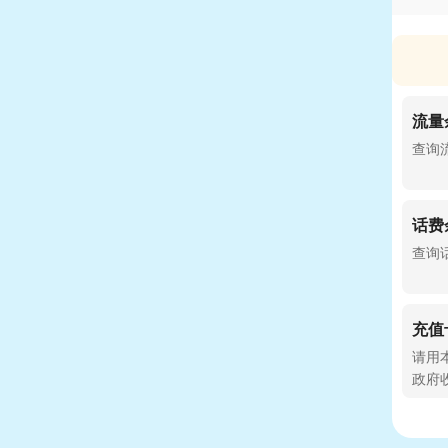
流量
查询流
话费
查询
充值
请用本
政府