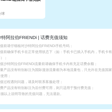
全球
沙特阿拉伯FRiENDi | 话费充值须知
充值前请仔细核对沙特阿拉伯FRiENDi手机号码；
.充值前确保手机卡在正常使用状态下（如：手机卡已插入手机内，手机卡
等）；
充值沙特阿拉伯FRiENDi流量前请确保手机卡内有充足话费余额；
.流量产品没有特别标注为国际漫游流量都为本地流量包，只允许在充值国
区使用；
.充值过程遇到问题，请及时联系客服处理；
.话费产品没有特别标注为后付费可用，则只适用于预付费充值；
遵循以上说明导致的充值问题，无法退款。