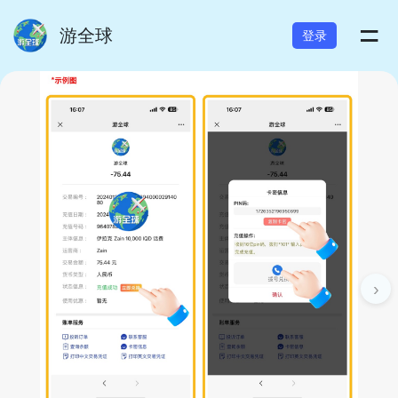
=
游全球
登录
›