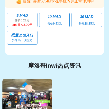
提醒: 请确认SIM卡在手机内并正常使用中
5 MAD
10 MAD
30 MAD
售价5.21元
售价9.43元
售价28.85元
app首次3.00元
批量充值入口
多号码一次提交
摩洛哥Inwi热点资讯