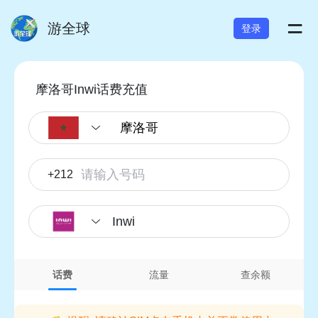
=
游全球
登录
摩洛哥Inwi话费充值
+212
Inwi
话费
流量
查余额