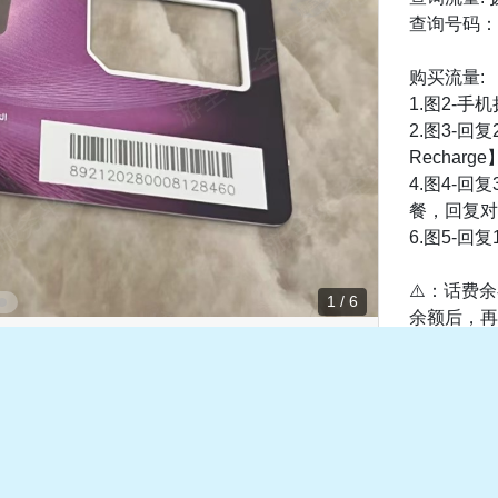
查询号码：拨
购买流量:
1.图2-手机
2.图3-回复2
Recharge
4.图4-回复
餐，回复对
6.图5-回复
⚠️：话费
1 / 6
余额后，再
共0条评论