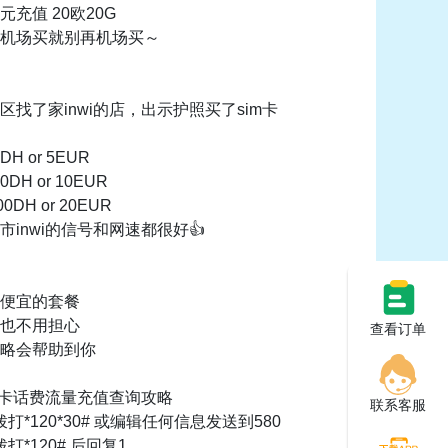
充值 20欧20G
机场买就别再机场买～
区找了家inwi的店，出示护照买了sim卡
H or 5EUR
DH or 10EUR
0DH or 20EUR
市inwi的信号和网速都很好👍
便宜的套餐
也不用担心
查看订单
略会帮助到你
wi卡话费流量充值查询攻略
联系客服
拨打*120*30# 或编辑任何信息发送到580
拨打*120# 后回复1