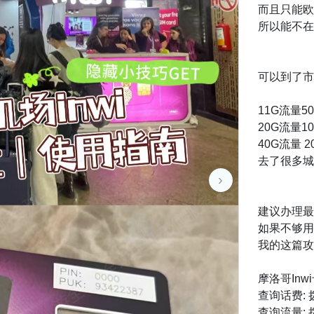
而且只能欧元
所以能不在
可以到了市
11G流量50D
20G流量100
40G流量 20
去了很多城
›
建议办理最
如果不够用
我的这篇攻
摩洛哥In
查询话费: 
查询流量: 