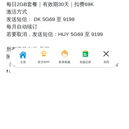
每日2GB套餐｜有效期30天｜扣费69K
激活方式
发送短信： DK 5G69 至 9199
每月自动续订
若要取消，发送短信：HUY 5G69 至 9199
所有流量套餐-见图2
附加流量包-见图3
主页
官方APP
联系客服
充值记录
关闭
（*内容来源 运营商官网，具有时效性，仅供参考
❗️）
——————
注意⚠️：给越南号码更改套餐、更新套餐、买流量
包需要使用话费余额进行扣款，要保证话费充足才
能成功开通～
大家直接使用「游全球」APP给予能够轻松给越南
号码续费，话费快速充值方式-见图4