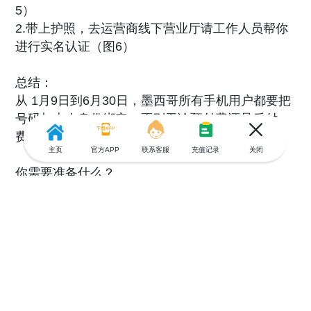
5）
2.带上护照，去运营商线下营业厅请工作人员帮你
进行实名认证（图6）
总结：
从 1月9日到6月30日，墨西哥所有手机用户都要把
号码与本人身份绑定，否则无论预付费还是后付
费，到期都会被强制停用。
主页
官方APP
联系客服
充值记录
关闭
你需要准备什么？
护照
怎么操作？
可在运营商官网或官方App注册（最多3次失败机
会）
营业厅线下办理（携带护照）