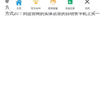
🟢哪里可买临时电话卡呢？
方式1⃣️：到附近的便利店bureau de tabac去买
主页
官方APP
联系客服
充值记录
关闭
方式2⃣️：到运营商的实体店里的自动售卡机上买一
张，这时有店员会指导你一步一步完成操作。
方式3⃣️：在运营商官网上购买，但是等他们寄给你
要多花很多天。
🔵怎么充值呢？
方法1⃣️：线下-营业厅货便利店方法
2⃣️：线上-在对应运营商app上使用在线充值或打开
🌍🔍：【游全球】（图5）可以随时为法国号码充
值还是中文页面，推荐给刚到这边的朋友们。
今天的分享就到这儿，如果你还有什么疑问欢迎留
言