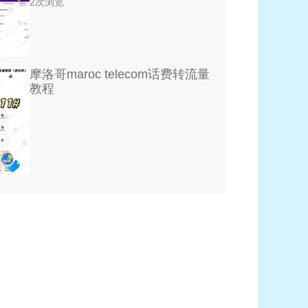
2次浏览
摩洛哥maroc telecom话费转流量
教程