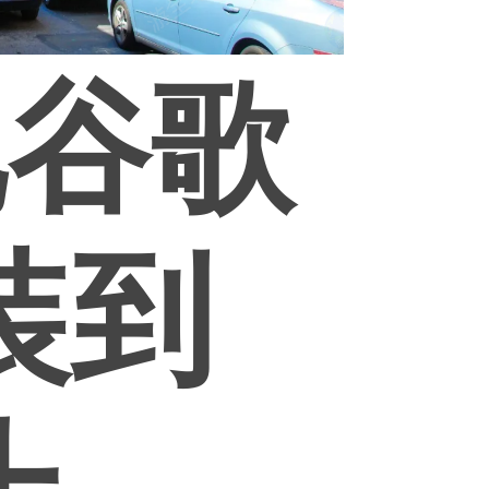
把谷歌
装到