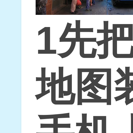
1先
地图