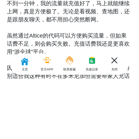
不到一分钟，我的流量就充值好了，马上就能继续
上网，真是方便极了。无论是看视频、查地图，还
是跟朋友聊天，都不用担心突然断网。
虽然通过Altice的代码可以方便购买流量，但如果
话费不足，则会购买失败。充值话费我还是更喜欢
用“游全球”平台。
因为它不仅操作简单，还能在全球范围内充值，特
主页
官方APP
联系客服
充值记录
关闭
别适合我这种有时不在多米尼加但需要帮家人充话
费的人。
使用过程也特别顺畅：
1. 我会先打开“游全球”的网站或者APP。
2. 然后选择多米尼加
3. 接着输入需要充值的号码和金额。
4. 付款就能完成，话费瞬间到账！