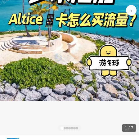
›
1 / 7