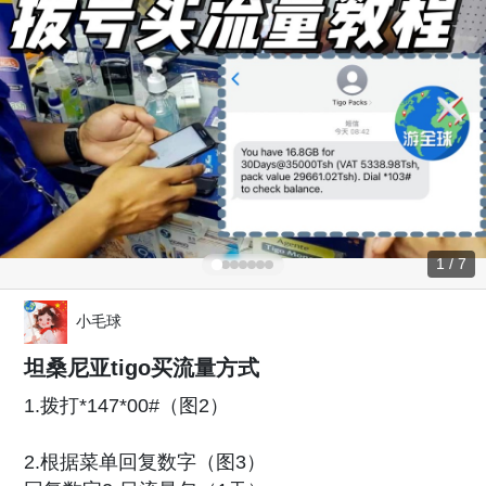
1 / 7
小毛球
坦桑尼亚tigo买流量方式
1.拨打*147*00#（图2）
2.根据菜单回复数字（图3）