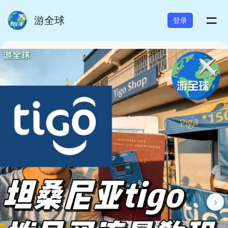
=
游全球
登录
›