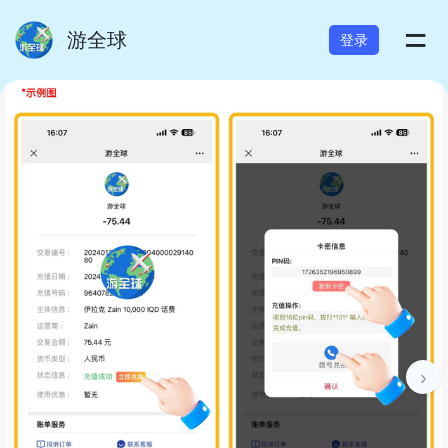
=
游全球
登录
›