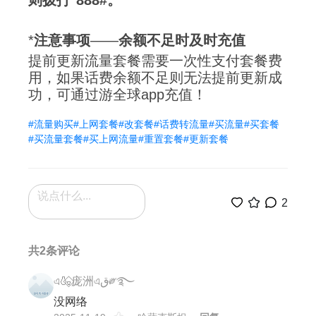
则拨打*888#。
*
注意事项
——
余额不足时及时充值
提前更新流量套餐需要一次性支付套餐费
用，如果话费余额不足则无法提前更新成
功，可通过游全球app充值！
#流量购买
#上网套餐
#改套餐
#话费转流量
#买流量
#买套餐
#买流量套餐
#买上网流量
#重置套餐
#更新套餐
2
共2条评论
এ🍶⃟庞洲এق༗࿐
没网络