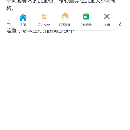
不同套餐内的流量包，核心差异在流量大小与价
格。
主要盯住关注 “Main Quota”就可以了，这个是通用
主页
官方APP
联系客服
充值记录
关闭
流量，基本上使用的就是这个。
找到心仪的流量包后点击进入，查看资费明细，确
认无误后点击下方 “Activate” 按钮，发起购买激活
（如图7）
完成支付：支付环节会弹出附加内容选购提示，按
需选择是否添加；最后务必选择 “话费余额支付”。
若提示余额不足，需先通过 “游全球” APP 充值话
费，再重新操作。
确认到账：支付完成后，等待系统发送套餐购买成
功的短信，收到短信即表示流量已到账，可正常使