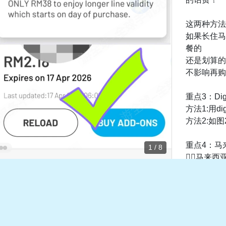
这两种方法
如果长住马
餐的
还是划算的
不影响再购
重点3：D
方法1:用d
方法2:如
重点4：马
1 / 8
👉🏻马
费余额进行
充值！🔥
作简单，全
支持哦👍