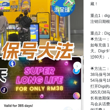
藏！
重点1：di
注销日期根
重点2：Di
🌟方法一
如每充值 1
天。Dig
过60天）
›
🌟方法二：
38马保号3
54马保号1
打开Digi的
365天/3
长有效期保
马会从话费
的话费！