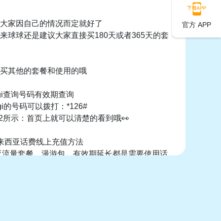
大家因自己的情况而定就好了
官方 APP
来球球还是建议大家直接买180天或者365天的套
买其他的套餐和使用的哦
igi查询号码有效期查询
igi的号码可以拨打：*126#
图2所示：首页上就可以清楚的看到哦👀
来西亚话费线上充值方法
来西亚流量套餐、漫游包、有效期延长都是需要使用话
购买的～如果你的马来西亚话费余额告急，继续
不用担心， 可以使用【游全球app】进行充值！操
中文界面中文客服，产品齐全后付类型合约卡也