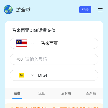
=
游全球
登录
马来西亚DIGI话费充值
+60
DIGI
话费
流量
后付费
查余额