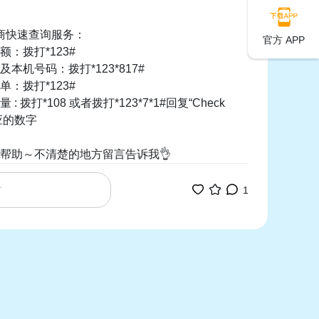
营商快速查询服务：
官方 APP
：拨打*123#
本机号码：拨打*123*817#
：拨打*123#
: 拨打*108 或者拨打*123*7*1#回复“Check
对应的数字
帮助～不清楚的地方留言告诉我👌
1
8741710628！
了停用一个月了！现在充值流量费还可以用吗？
03-19
中国
回复