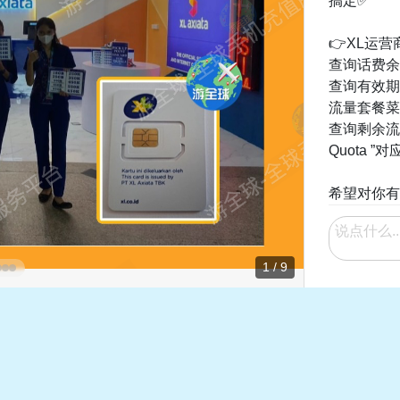
搞定✅
👉XL运
查询话费余额
查询有效期及
流量套餐菜单
查询剩余流量 
Quota ”
希望对你有
1 / 9
共1条评论
金明宏1
回国
2026-