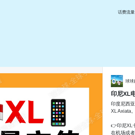
话费流量
球球
印尼XL
印度尼西亚有
XL Axi
👉印尼X
在机场或者