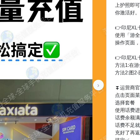
上护照即可
你激活好。
👉印尼XL
使用「游全
操作页面，
👉印尼XL
方法1:在
方法2:图2
›
⏬运营商官
点击页面菜单【
选择套餐
使用话费进
话费余额满
话费不足就
充好了再返