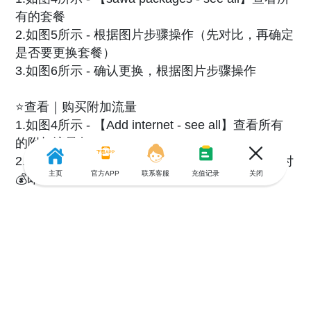
有的套餐
2.如图5所示 - 根据图片步骤操作（先对比，再确定
是否要更换套餐）
3.如图6所示 - 确认更换，根据图片步骤操作
⭐️查看｜购买附加流量
1.如图4所示 - 【Add internet - see all】查看所有
的附加流量包
2.如图7所示 - 选一个你喜欢的附加流量包，然后付
主页
官方APP
联系客服
充值记录
关闭
💰即可
⚠️：话费余额满足套餐费用｜购买附加流量包费用
的情况下即可成功。余额不足，先上【游全球】充
值，充值成功再进行操作。（图8/9为我在游全球的
充值过程，全充值页面。随时随地像冲就冲，不求
人！工作服务的小姐姐人很好。很有耐心的帮我服
务。解决了我在沙特的一大难题！真心安利给大家