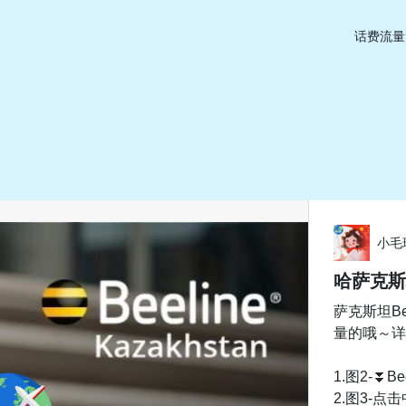
话费流量
小毛
哈萨克斯
萨克斯坦B
量的哦～详
1.图2-⏬Be
2.图3-点