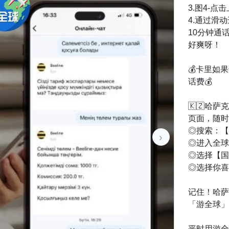
3.图4-
4.通过滑
10分钟通
好爽呀！
💰卡里如
话费💰
🇰🇿哈
页面，随时
◎搜索：【
›
◎进入全球
◎选择【国
◎选择你喜
记住！哈萨
「游全球」
平时用游全