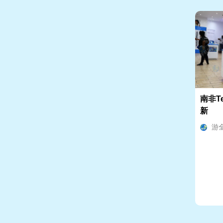
南非T
新
游