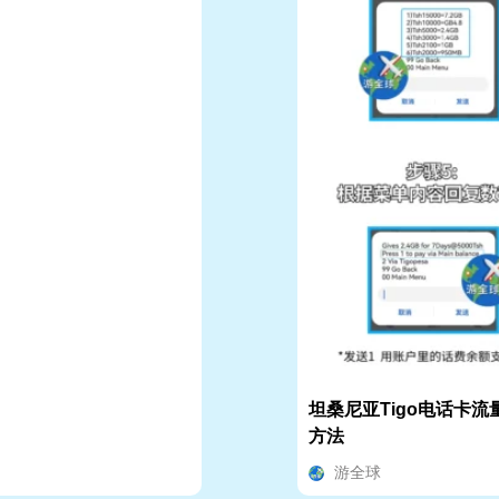
坦桑尼亚Tigo电话卡流
方法
游全球