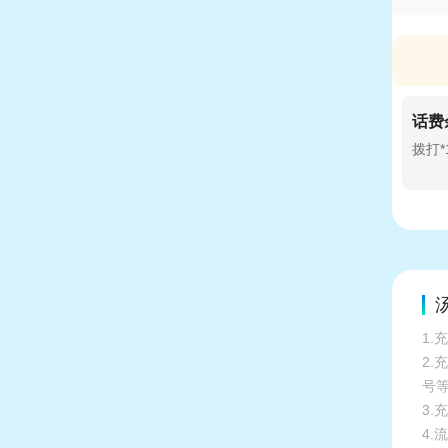
话费
拨打*1
1.
2
号
3.
4