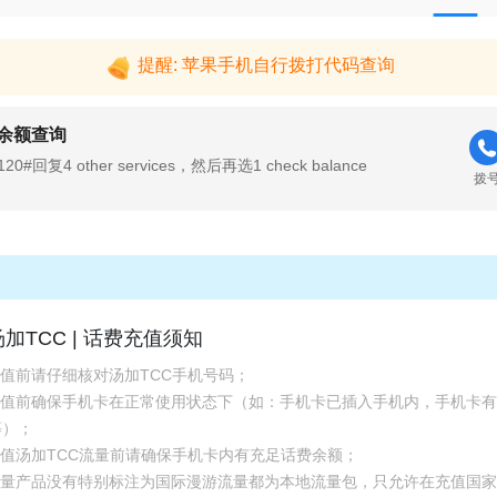
提醒: 苹果手机自行拨打代码查询
余额查询
20#回复4 other services，然后再选1 check balance
拨
汤加TCC | 话费充值须知
充值前请仔细核对汤加TCC手机号码；
.充值前确保手机卡在正常使用状态下（如：手机卡已插入手机内，手机卡
等）；
充值汤加TCC流量前请确保手机卡内有充足话费余额；
.流量产品没有特别标注为国际漫游流量都为本地流量包，只允许在充值国