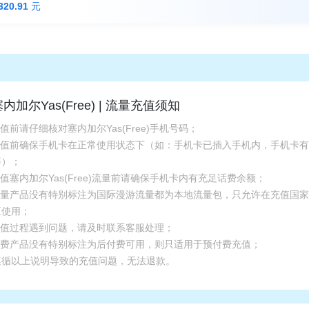
320.91
元
内加尔Yas(Free) | 流量充值须知
充值前请仔细核对塞内加尔Yas(Free)手机号码；
.充值前确保手机卡在正常使用状态下（如：手机卡已插入手机内，手机卡
等）；
充值塞内加尔Yas(Free)流量前请确保手机卡内有充足话费余额；
.流量产品没有特别标注为国际漫游流量都为本地流量包，只允许在充值国
区使用；
.充值过程遇到问题，请及时联系客服处理；
.话费产品没有特别标注为后付费可用，则只适用于预付费充值；
遵循以上说明导致的充值问题，无法退款。