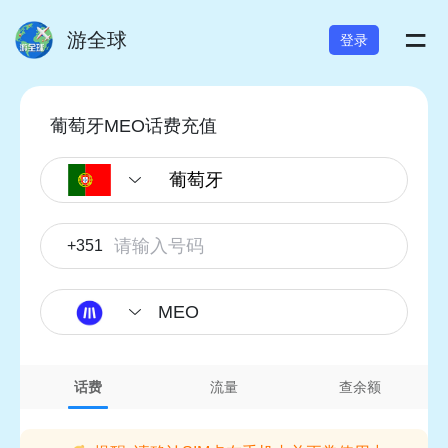
=
游全球
登录
葡萄牙MEO话费充值
+351
MEO
话费
流量
查余额