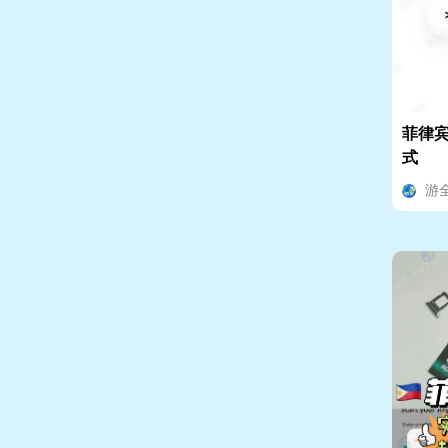
菲律宾
式
游