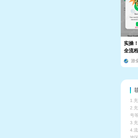
实操！
全流
游
菲
1.
2
号
3.
4
地