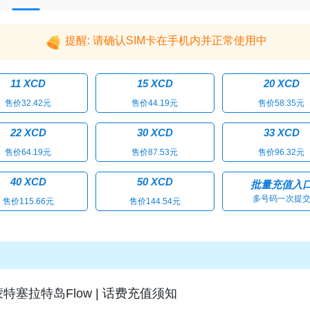
提醒: 请确认SIM卡在手机内并正常使用中
11 XCD
15 XCD
20 XCD
售价32.42元
售价44.19元
售价58.35元
22 XCD
30 XCD
33 XCD
售价64.19元
售价87.53元
售价96.32元
40 XCD
50 XCD
批量充值入
多号码一次提
售价115.66元
售价144.54元
蒙特塞拉特岛Flow | 话费充值须知