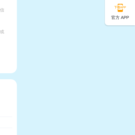
有信
官方 APP
家或