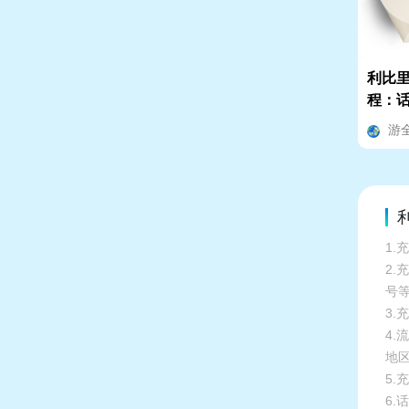
利比里
程：话
套餐资
游
1.
2
号
3
4
地
5
6