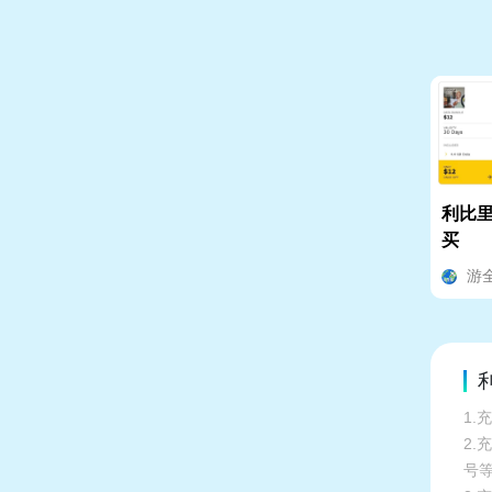
利比里亚
买
游
1.
2
号