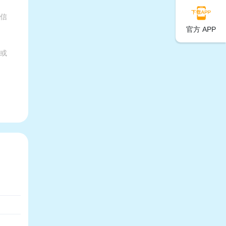
有信
官方 APP
家或