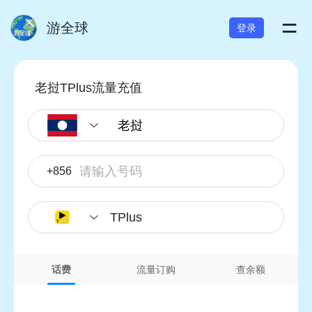
=
游全球
登录
老挝TPlus流量充值
+856
TPlus
话费
流量订购
查余额