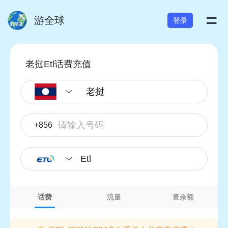
=
游全球
登录
老挝Etl话费充值
+856
Etl
话费
流量
查余额