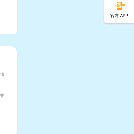
官方 APP
有信
家或