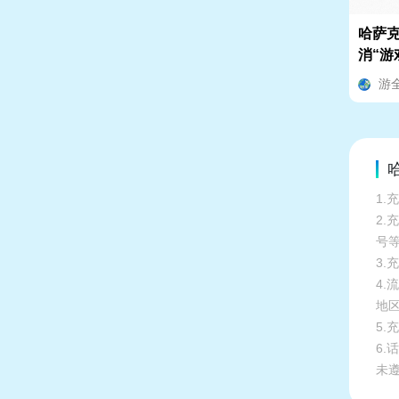
哈萨克
消“游
游
1.
2
号
3.
4
地
5
6
未