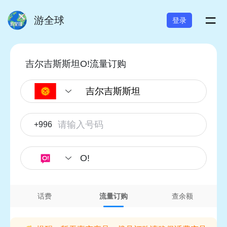
=
游全球
登录
吉尔吉斯斯坦O!流量订购
+996
O!
话费
流量订购
查余额