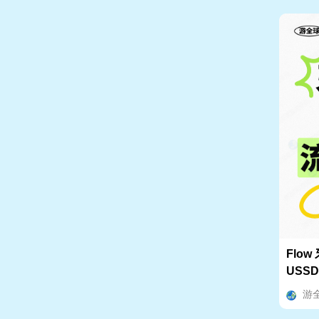
Flo
USS
程
游